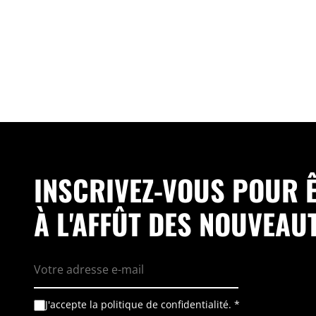
INSCRIVEZ-VOUS POUR 
À L'AFFÛT DES NOUVEAU
E
R
-
G
m
P
a
D
i
*
A
J'accepte la politique de confidentialité.
*
l
A
c