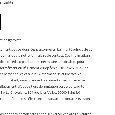
ntialité.
t obligatoires
ement de vos données personnelles. La finalité principale de
e demande via notre formulaire de contact. Ces informations
e n’excédant pas la durée nécessaire aux finalités pour
 Conformément au Règlement européen n°2016/679/UE du 27
s personnelles et à la loi « informatique et libertés » du 6
 tout instant, revenir sur votre consentement ou exercer
d’effacement, d’opposition, de limitation ou de portabilité
A La Chevalerie, 864 rue Jules Vallès, 50000 Saint-Lô
r mail à l’adresse électronique suivante : contact@evasion-
vos données personnelles et pour exercer vos droits, veuillez