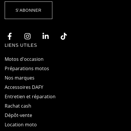
r
A
d
c
S'ABONNER
R
c
G
o
P
r
D
d
*
E
-
m
LIENS UTILES
a
i
l
Motos d'occasion
Préparations motos
Nos marques
Accessoires DAFY
Entretien et réparation
Rachat cash
Dépôt-vente
Location moto