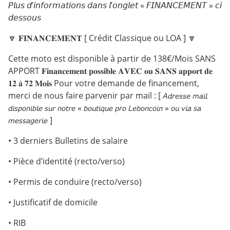
𝘗𝘭𝘶𝘴 𝘥’𝘪𝘯𝘧𝘰𝘳𝘮𝘢𝘵𝘪𝘰𝘯𝘴 𝘥𝘢𝘯𝘴 𝘭’𝘰𝘯𝘨𝘭𝘦𝘵 « 𝘍𝘐𝘕𝘈𝘕𝘊𝘌𝘔𝘌𝘕𝘛 » 𝘤𝘪
𝘥𝘦𝘴𝘴𝘰𝘶𝘴
🔽 𝐅𝐈𝐍𝐀𝐍𝐂𝐄𝐌𝐄𝐍𝐓 [ Crédit Classique ou LOA ] 🔽
Cette moto est disponible à partir de 138€/Mois SANS
APPORT 𝐅𝐢𝐧𝐚𝐧𝐜𝐞𝐦𝐞𝐧𝐭 𝐩𝐨𝐬𝐬𝐢𝐛𝐥𝐞 𝐀𝐕𝐄𝐂 𝐨𝐮 𝐒𝐀𝐍𝐒 𝐚𝐩𝐩𝐨𝐫𝐭 𝐝𝐞
𝟏𝟐 𝐚̀ 𝟕𝟐 𝐌𝐨𝐢𝐬 Pour votre demande de financement,
merci de nous faire parvenir par mail : [ 𝘈𝘥𝘳𝘦𝘴𝘴𝘦 𝘮𝘢𝘪𝘭
𝘥𝘪𝘴𝘱𝘰𝘯𝘪𝘣𝘭𝘦 𝘴𝘶𝘳 𝘯𝘰𝘵𝘳𝘦 « 𝘣𝘰𝘶𝘵𝘪𝘲𝘶𝘦 𝘱𝘳𝘰 𝘓𝘦𝘣𝘰𝘯𝘤𝘰𝘪𝘯 » 𝘰𝘶 𝘷𝘪𝘢 𝘴𝘢
𝘮𝘦𝘴𝘴𝘢𝘨𝘦𝘳𝘪𝘦 ]
• 3 derniers Bulletins de salaire
• Pièce d’identité (recto/verso)
• Permis de conduire (recto/verso)
• Justificatif de domicile
• RIB