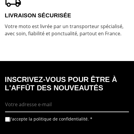
LIVRAISON SÉCURISÉE
Votre moto est livrée par un transporteur spécialisé,
avec soin, fiabilité et ponctualité, partout en France.
INSCRIVEZ-VOUS POUR ÊTRE À
L'AFFÛT DES NOUVEAUTÉS
E
-
m
a
i
A
R
J'accepte la politique de confidentialité.
*
l
c
G
*
c
P
o
D