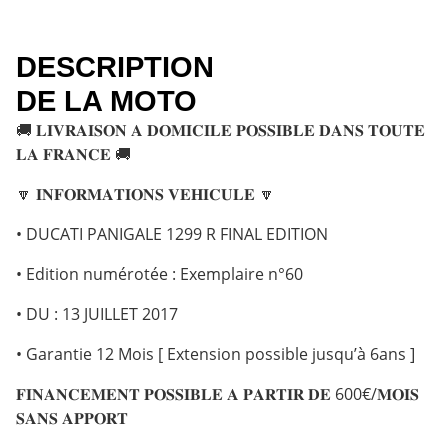
DESCRIPTION
DE LA MOTO
🚚 𝐋𝐈𝐕𝐑𝐀𝐈𝐒𝐎𝐍 𝐀 𝐃𝐎𝐌𝐈𝐂𝐈𝐋𝐄 𝐏𝐎𝐒𝐒𝐈𝐁𝐋𝐄 𝐃𝐀𝐍𝐒 𝐓𝐎𝐔𝐓𝐄
𝐋𝐀 𝐅𝐑𝐀𝐍𝐂𝐄 🚚
🔽 𝐈𝐍𝐅𝐎𝐑𝐌𝐀𝐓𝐈𝐎𝐍𝐒 𝐕𝐄𝐇𝐈𝐂𝐔𝐋𝐄 🔽
• DUCATI PANIGALE 1299 R FINAL EDITION
• Edition numérotée : Exemplaire n°60
• DU : 13 JUILLET 2017
• Garantie 12 Mois [ Extension possible jusqu’à 6ans ]
𝐅𝐈𝐍𝐀𝐍𝐂𝐄𝐌𝐄𝐍𝐓 𝐏𝐎𝐒𝐒𝐈𝐁𝐋𝐄 𝐀 𝐏𝐀𝐑𝐓𝐈𝐑 𝐃𝐄 600€/𝐌𝐎𝐈𝐒
𝐒𝐀𝐍𝐒 𝐀𝐏𝐏𝐎𝐑𝐓