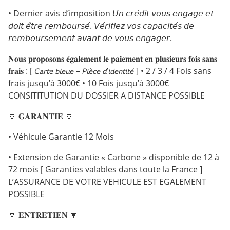
• Dernier avis d’imposition 𝘜𝘯 𝘤𝘳𝘦́𝘥𝘪𝘵 𝘷𝘰𝘶𝘴 𝘦𝘯𝘨𝘢𝘨𝘦 𝘦𝘵
𝘥𝘰𝘪𝘵 𝘦̂𝘵𝘳𝘦 𝘳𝘦𝘮𝘣𝘰𝘶𝘳𝘴𝘦́. 𝘝𝘦́𝘳𝘪𝘧𝘪𝘦𝘻 𝘷𝘰𝘴 𝘤𝘢𝘱𝘢𝘤𝘪𝘵𝘦́𝘴 𝘥𝘦
𝘳𝘦𝘮𝘣𝘰𝘶𝘳𝘴𝘦𝘮𝘦𝘯𝘵 𝘢𝘷𝘢𝘯𝘵 𝘥𝘦 𝘷𝘰𝘶𝘴 𝘦𝘯𝘨𝘢𝘨𝘦𝘳.
𝐍𝐨𝐮𝐬 𝐩𝐫𝐨𝐩𝐨𝐬𝐨𝐧𝐬 𝐞́𝐠𝐚𝐥𝐞𝐦𝐞𝐧𝐭 𝐥𝐞 𝐩𝐚𝐢𝐞𝐦𝐞𝐧𝐭 𝐞𝐧 𝐩𝐥𝐮𝐬𝐢𝐞𝐮𝐫𝐬 𝐟𝐨𝐢𝐬 𝐬𝐚𝐧𝐬
𝐟𝐫𝐚𝐢𝐬 : [ 𝘊𝘢𝘳𝘵𝘦 𝘣𝘭𝘦𝘶𝘦 – 𝘗𝘪𝘦̀𝘤𝘦 𝘥’𝘪𝘥𝘦𝘯𝘵𝘪𝘵𝘦́ ] • 2 / 3 / 4 Fois sans
frais jusqu’à 3000€ • 10 Fois jusqu’à 3000€
CONSITITUTION DU DOSSIER A DISTANCE POSSIBLE
🔽 𝐆𝐀𝐑𝐀𝐍𝐓𝐈𝐄 🔽
• Véhicule Garantie 12 Mois
• Extension de Garantie « Carbone » disponible de 12 à
72 mois [ Garanties valables dans toute la France ]
L’ASSURANCE DE VOTRE VEHICULE EST EGALEMENT
POSSIBLE
🔽 𝐄𝐍𝐓𝐑𝐄𝐓𝐈𝐄𝐍 🔽