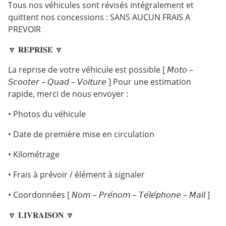
Tous nos véhicules sont révisés intégralement et
quittent nos concessions : SANS AUCUN FRAIS A
PREVOIR
🔽 𝐑𝐄𝐏𝐑𝐈𝐒𝐄 🔽
La reprise de votre véhicule est possible [ 𝘔𝘰𝘵𝘰 –
𝘚𝘤𝘰𝘰𝘵𝘦𝘳 – 𝘘𝘶𝘢𝘥 – 𝘝𝘰𝘪𝘵𝘶𝘳𝘦 ] Pour une estimation
rapide, merci de nous envoyer :
• Photos du véhicule
• Date de première mise en circulation
• Kilométrage
• Frais à prévoir / élément à signaler
• Coordonnées [ 𝘕𝘰𝘮 – 𝘗𝘳𝘦́𝘯𝘰𝘮 – 𝘛𝘦́𝘭𝘦́𝘱𝘩𝘰𝘯𝘦 – 𝘔𝘢𝘪𝘭 ]
🔽 𝐋𝐈𝐕𝐑𝐀𝐈𝐒𝐎𝐍 🔽