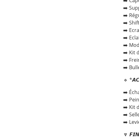
➡️ Cap
➡️ Sup
➡️ Rég
➡️ Shi
➡️ Ecr
➡️ Ecl
➡️ Mod
➡️ Kit 
➡️ Fre
➡️ Bull
🔹 *𝘼𝘾
➡️ Éch
➡️ Pei
➡️ Kit
➡️ Sel
➡️ Lev
🔽 𝙁𝙄