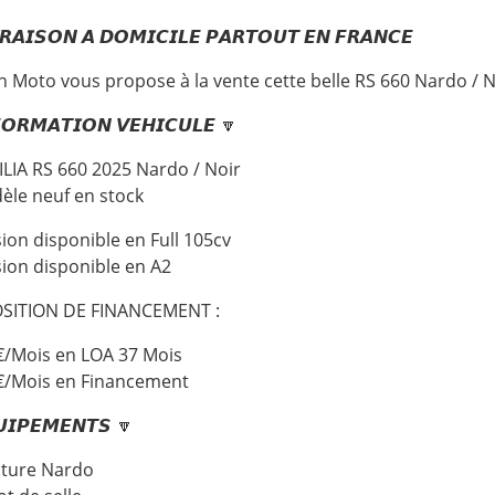
𝙍𝘼𝙄𝙎𝙊𝙉 𝘼 𝘿𝙊𝙈𝙄𝘾𝙄𝙇𝙀 𝙋𝘼𝙍𝙏𝙊𝙐𝙏 𝙀𝙉 𝙁𝙍𝘼𝙉𝘾𝙀
n Moto vous propose à la vente cette belle RS 660 Nardo / 
𝙊𝙍𝙈𝘼𝙏𝙄𝙊𝙉 𝙑𝙀𝙃𝙄𝘾𝙐𝙇𝙀 🔽
ILIA RS 660 2025 Nardo / Noir
èle neuf en stock
sion disponible en Full 105cv
sion disponible en A2
SITION DE FINANCEMENT :
€/Mois en LOA 37 Mois
€/Mois en Financement
𝙄𝙋𝙀𝙈𝙀𝙉𝙏𝙎 🔽
nture Nardo