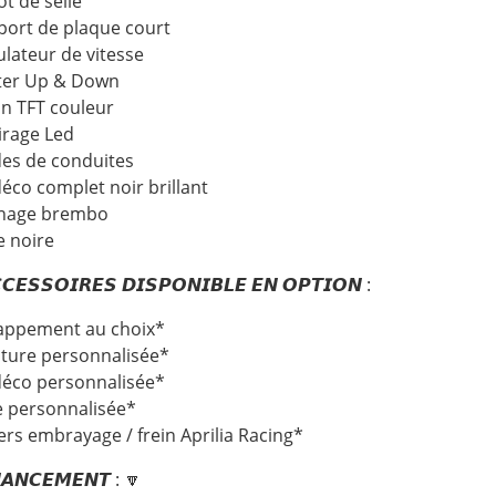
ot de selle
port de plaque court
ulateur de vitesse
fter Up & Down
an TFT couleur
airage Led
es de conduites
déco complet noir brillant
inage brembo
e noire
𝘾𝙀𝙎𝙎𝙊𝙄𝙍𝙀𝙎 𝘿𝙄𝙎𝙋𝙊𝙉𝙄𝘽𝙇𝙀 𝙀𝙉 𝙊𝙋𝙏𝙄𝙊𝙉 :
appement au choix*
nture personnalisée*
 déco personnalisée*
le personnalisée*
iers embrayage / frein Aprilia Racing*
𝘼𝙉𝘾𝙀𝙈𝙀𝙉𝙏 : 🔽