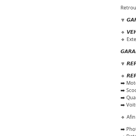
Retrou
🔽 𝙂𝘼
🔹 𝙑𝙀
🔹 Ext
𝙂𝘼𝙍𝘼
🔽 𝙍𝙀
🔹 𝙍𝙀𝙋
➡️ Mot
➡️ Sco
➡️ Qu
➡️ Voi
🔹 Afin
➡️ Pho