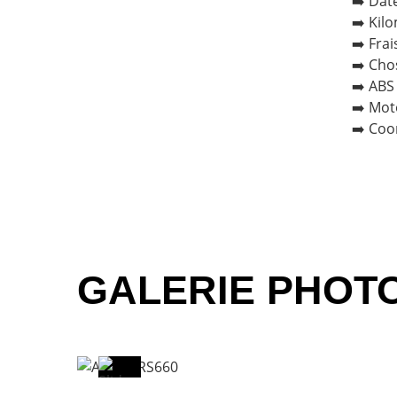
➡️ Dat
➡️ Kil
➡️ Frai
➡️ Cho
➡️ ABS
➡️ Moto
➡️ Co
GALERIE PHOT