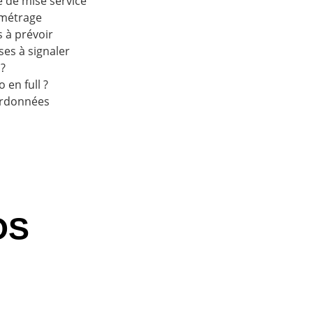
e de mise service
ométrage
s à prévoir
ses à signaler
 ?
 en full ?
ordonnées
OS