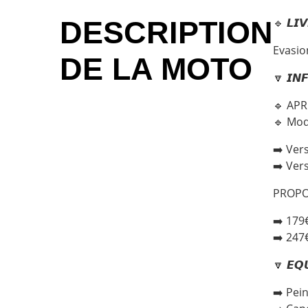
DESCRIPTION
🔹 𝙇𝙄
Evasio
DE LA MOTO
🔽 𝙄𝙉
🔹 APR
🔹 Mod
➡️ Ver
➡️ Ver
PROPO
➡️ 179
➡️ 247
🔽 𝙀𝙌
➡️ Pei