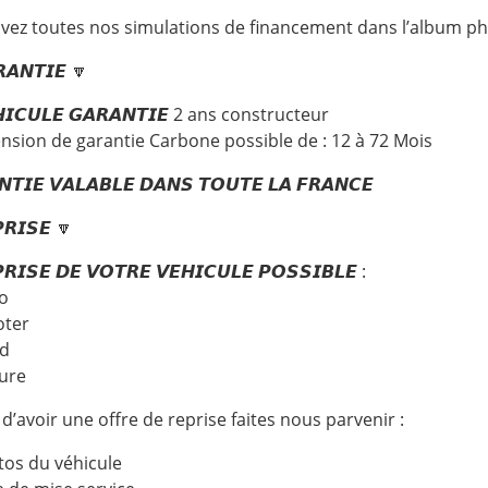
vez toutes nos simulations de financement dans l’album ph
𝘼𝙉𝙏𝙄𝙀 🔽
𝙃𝙄𝘾𝙐𝙇𝙀 𝙂𝘼𝙍𝘼𝙉𝙏𝙄𝙀 2 ans constructeur
ension de garantie Carbone possible de : 12 à 72 Mois
𝙉𝙏𝙄𝙀 𝙑𝘼𝙇𝘼𝘽𝙇𝙀 𝘿𝘼𝙉𝙎 𝙏𝙊𝙐𝙏𝙀 𝙇𝘼 𝙁𝙍𝘼𝙉𝘾𝙀
𝙍𝙄𝙎𝙀 🔽
𝙍𝙄𝙎𝙀 𝘿𝙀 𝙑𝙊𝙏𝙍𝙀 𝙑𝙀𝙃𝙄𝘾𝙐𝙇𝙀 𝙋𝙊𝙎𝙎𝙄𝘽𝙇𝙀 :
o
oter
ad
ture
 d’avoir une offre de reprise faites nous parvenir :
tos du véhicule