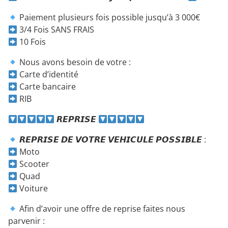
Paiement plusieurs fois possible jusqu’à 3 000€
3/4 Fois SANS FRAIS
10 Fois
Nous avons besoin de votre :
Carte d’identité
Carte bancaire
RIB
𝙍𝙀𝙋𝙍𝙄𝙎𝙀
𝙍𝙀𝙋𝙍𝙄𝙎𝙀 𝘿𝙀 𝙑𝙊𝙏𝙍𝙀 𝙑𝙀𝙃𝙄𝘾𝙐𝙇𝙀 𝙋𝙊𝙎𝙎𝙄𝘽𝙇𝙀 :
Moto
Scooter
Quad
Voiture
Afin d’avoir une offre de reprise faites nous
parvenir :