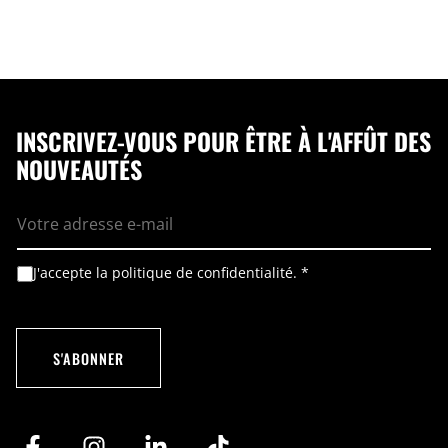
INSCRIVEZ-VOUS POUR ÊTRE À L'AFFÛT DES
NOUVEAUTÉS
E
-
m
a
i
A
A
J'accepte la politique de confidentialité.
*
l
c
c
*
c
c
o
o
r
r
d
d
S'ABONNER
R
*
G
E
P
-
D
m
*
a