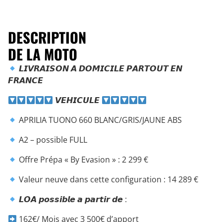
DESCRIPTION
DE LA MOTO
𝙇𝙄𝙑𝙍𝘼𝙄𝙎𝙊𝙉 𝘼 𝘿𝙊𝙈𝙄𝘾𝙄𝙇𝙀 𝙋𝘼𝙍𝙏𝙊𝙐𝙏 𝙀𝙉
𝙁𝙍𝘼𝙉𝘾𝙀
𝙑𝙀𝙃𝙄𝘾𝙐𝙇𝙀
APRILIA TUONO 660 BLANC/GRIS/JAUNE ABS
A2 – possible FULL
Offre Prépa « By Evasion » : 2 299 €
Valeur neuve dans cette configuration : 14 289 €
𝙇𝙊𝘼 𝙥𝙤𝙨𝙨𝙞𝙗𝙡𝙚 𝙖 𝙥𝙖𝙧𝙩𝙞𝙧 𝙙𝙚 :
162€/ Mois avec 3 500€ d’apport