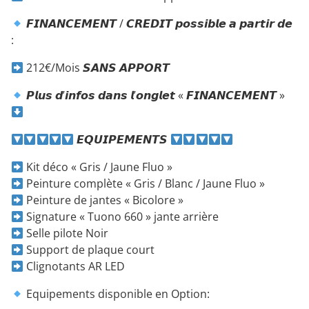
𝙁𝙄𝙉𝘼𝙉𝘾𝙀𝙈𝙀𝙉𝙏 / 𝘾𝙍𝙀𝘿𝙄𝙏 𝙥𝙤𝙨𝙨𝙞𝙗𝙡𝙚 𝙖 𝙥𝙖𝙧𝙩𝙞𝙧 𝙙𝙚
:
212€/Mois 𝙎𝘼𝙉𝙎 𝘼𝙋𝙋𝙊𝙍𝙏
𝙋𝙡𝙪𝙨 𝙙’𝙞𝙣𝙛𝙤𝙨 𝙙𝙖𝙣𝙨 𝙡’𝙤𝙣𝙜𝙡𝙚𝙩 « 𝙁𝙄𝙉𝘼𝙉𝘾𝙀𝙈𝙀𝙉𝙏 »
𝙀𝙌𝙐𝙄𝙋𝙀𝙈𝙀𝙉𝙏𝙎
Kit déco « Gris / Jaune Fluo »
Peinture complète « Gris / Blanc / Jaune Fluo »
Peinture de jantes « Bicolore »
Signature « Tuono 660 » jante arrière
Selle pilote Noir
Support de plaque court
Clignotants AR LED
Equipements disponible en Option: