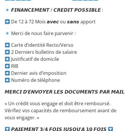
𝙁𝙄𝙉𝘼𝙉𝘾𝙀𝙈𝙀𝙉𝙏 / 𝘾𝙍𝙀𝘿𝙄𝙏 𝙋𝙊𝙎𝙎𝙄𝘽𝙇𝙀 :
De 12 à 72 Mois 𝙖𝙫𝙚𝙘 ou 𝙨𝙖𝙣𝙨 apport
Merci de nous faire parvenir :
Carte d’identité Recto/Verso
2 Derniers bulletins de salaire
Justificatif de domicile
RIB
Dernier avis d’imposition
Numéro de téléphone
𝙈𝙀𝙍𝘾𝙄 𝘿’𝙀𝙉𝙑𝙊𝙔𝙀𝙍 𝙇𝙀𝙎 𝘿𝙊𝘾𝙐𝙈𝙀𝙉𝙏𝙎 𝙋𝘼𝙍 𝙈𝘼𝙄𝙇
« Un crédit vous engage et doit être remboursé.
Vérifiez vos capacités de remboursement avant de
vous engager. »
𝙋𝘼𝙄𝙀𝙈𝙀𝙉𝙏 𝟯/𝟰 𝙁𝙊𝙄𝙎 𝙅𝙐𝙎𝙌𝙐’𝘼 𝟭𝟬 𝙁𝙊𝙄𝙎