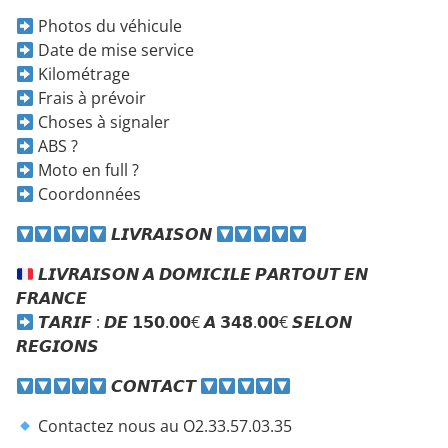
Photos du véhicule
Date de mise service
Kilométrage
Frais à prévoir
Choses à signaler
ABS ?
Moto en full ?
Coordonnées
𝙇𝙄𝙑𝙍𝘼𝙄𝙎𝙊𝙉
𝙇𝙄𝙑𝙍𝘼𝙄𝙎𝙊𝙉 𝘼 𝘿𝙊𝙈𝙄𝘾𝙄𝙇𝙀 𝙋𝘼𝙍𝙏𝙊𝙐𝙏 𝙀𝙉
𝙁𝙍𝘼𝙉𝘾𝙀
𝙏𝘼𝙍𝙄𝙁 : 𝘿𝙀 𝟭𝟱𝟬.𝟬𝟬€ 𝘼 𝟯𝟰𝟴.𝟬𝟬€ 𝙎𝙀𝙇𝙊𝙉
𝙍𝙀𝙂𝙄𝙊𝙉𝙎
𝘾𝙊𝙉𝙏𝘼𝘾𝙏
Contactez nous au O2.33.57.03.35