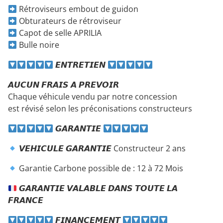
Rétroviseurs embout de guidon
Obturateurs de rétroviseur
Capot de selle APRILIA
Bulle noire
𝙀𝙉𝙏𝙍𝙀𝙏𝙄𝙀𝙉
𝘼𝙐𝘾𝙐𝙉 𝙁𝙍𝘼𝙄𝙎 𝘼 𝙋𝙍𝙀𝙑𝙊𝙄𝙍
Chaque véhicule vendu par notre concession
est révisé selon les préconisations constructeurs
𝙂𝘼𝙍𝘼𝙉𝙏𝙄𝙀
𝙑𝙀𝙃𝙄𝘾𝙐𝙇𝙀 𝙂𝘼𝙍𝘼𝙉𝙏𝙄𝙀 Constructeur 2 ans
Garantie Carbone possible de : 12 à 72 Mois
𝙂𝘼𝙍𝘼𝙉𝙏𝙄𝙀 𝙑𝘼𝙇𝘼𝘽𝙇𝙀 𝘿𝘼𝙉𝙎 𝙏𝙊𝙐𝙏𝙀 𝙇𝘼
𝙁𝙍𝘼𝙉𝘾𝙀
𝙁𝙄𝙉𝘼𝙉𝘾𝙀𝙈𝙀𝙉𝙏