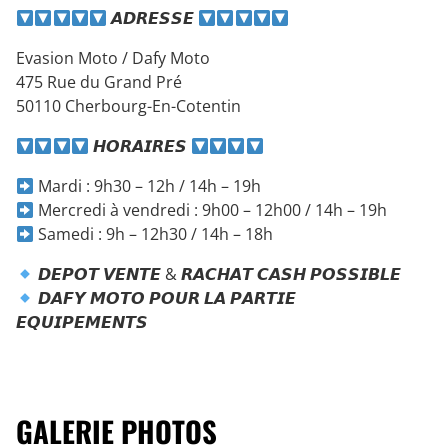
𝘼𝘿𝙍𝙀𝙎𝙎𝙀
Evasion Moto / Dafy Moto
475 Rue du Grand Pré
50110 Cherbourg-En-Cotentin
𝙃𝙊𝙍𝘼𝙄𝙍𝙀𝙎
Mardi : 9h30 – 12h / 14h – 19h
Mercredi à vendredi : 9h00 – 12h00 / 14h – 19h
Samedi : 9h – 12h30 / 14h – 18h
𝘿𝙀𝙋𝙊𝙏 𝙑𝙀𝙉𝙏𝙀 & 𝙍𝘼𝘾𝙃𝘼𝙏 𝘾𝘼𝙎𝙃 𝙋𝙊𝙎𝙎𝙄𝘽𝙇𝙀
𝘿𝘼𝙁𝙔 𝙈𝙊𝙏𝙊 𝙋𝙊𝙐𝙍 𝙇𝘼 𝙋𝘼𝙍𝙏𝙄𝙀
𝙀𝙌𝙐𝙄𝙋𝙀𝙈𝙀𝙉𝙏𝙎
GALERIE PHOTOS