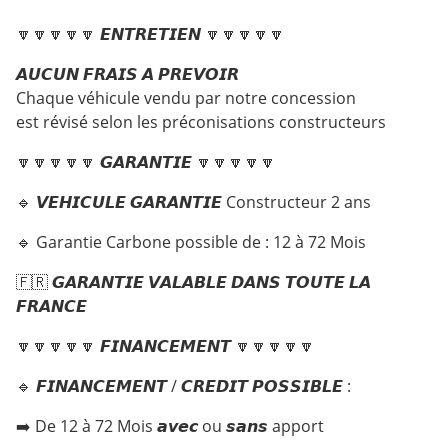
🔽🔽🔽🔽🔽 𝙀𝙉𝙏𝙍𝙀𝙏𝙄𝙀𝙉 🔽🔽🔽🔽🔽
𝘼𝙐𝘾𝙐𝙉 𝙁𝙍𝘼𝙄𝙎 𝘼 𝙋𝙍𝙀𝙑𝙊𝙄𝙍
Chaque véhicule vendu par notre concession
est révisé selon les préconisations constructeurs
🔽🔽🔽🔽🔽 𝙂𝘼𝙍𝘼𝙉𝙏𝙄𝙀 🔽🔽🔽🔽🔽
🔹 𝙑𝙀𝙃𝙄𝘾𝙐𝙇𝙀 𝙂𝘼𝙍𝘼𝙉𝙏𝙄𝙀 Constructeur 2 ans
🔹 Garantie Carbone possible de : 12 à 72 Mois
🇫🇷 𝙂𝘼𝙍𝘼𝙉𝙏𝙄𝙀 𝙑𝘼𝙇𝘼𝘽𝙇𝙀 𝘿𝘼𝙉𝙎 𝙏𝙊𝙐𝙏𝙀 𝙇𝘼
𝙁𝙍𝘼𝙉𝘾𝙀
🔽🔽🔽🔽🔽 𝙁𝙄𝙉𝘼𝙉𝘾𝙀𝙈𝙀𝙉𝙏 🔽🔽🔽🔽🔽
🔹 𝙁𝙄𝙉𝘼𝙉𝘾𝙀𝙈𝙀𝙉𝙏 / 𝘾𝙍𝙀𝘿𝙄𝙏 𝙋𝙊𝙎𝙎𝙄𝘽𝙇𝙀 :
➡️ De 12 à 72 Mois 𝙖𝙫𝙚𝙘 ou 𝙨𝙖𝙣𝙨 apport