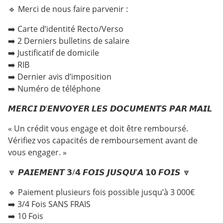
🔹 Merci de nous faire parvenir :
➡️ Carte d’identité Recto/Verso
➡️ 2 Derniers bulletins de salaire
➡️ Justificatif de domicile
➡️ RIB
➡️ Dernier avis d’imposition
➡️ Numéro de téléphone
𝙈𝙀𝙍𝘾𝙄 𝘿’𝙀𝙉𝙑𝙊𝙔𝙀𝙍 𝙇𝙀𝙎 𝘿𝙊𝘾𝙐𝙈𝙀𝙉𝙏𝙎 𝙋𝘼𝙍 𝙈𝘼𝙄𝙇
« Un crédit vous engage et doit être remboursé.
Vérifiez vos capacités de remboursement avant de
vous engager. »
🔽 𝙋𝘼𝙄𝙀𝙈𝙀𝙉𝙏 𝟯/𝟰 𝙁𝙊𝙄𝙎 𝙅𝙐𝙎𝙌𝙐’𝘼 𝟭𝟬 𝙁𝙊𝙄𝙎 🔽
🔹 Paiement plusieurs fois possible jusqu’à 3 000€
➡️ 3/4 Fois SANS FRAIS
➡️ 10 Fois