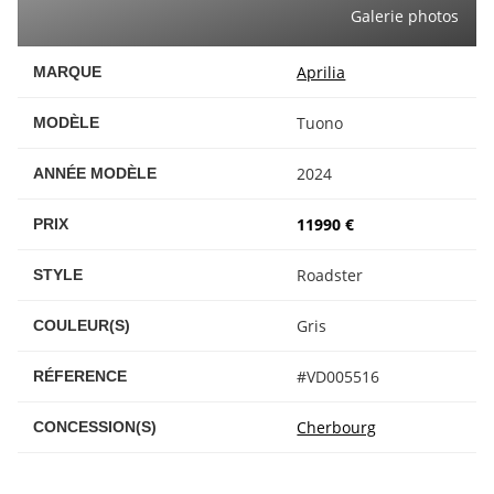
Galerie photos
Aprilia
MARQUE
Tuono
MODÈLE
2024
ANNÉE MODÈLE
11990 €
PRIX
Roadster
STYLE
Gris
COULEUR(S)
#VD005516
RÉFERENCE
Cherbourg
CONCESSION(S)