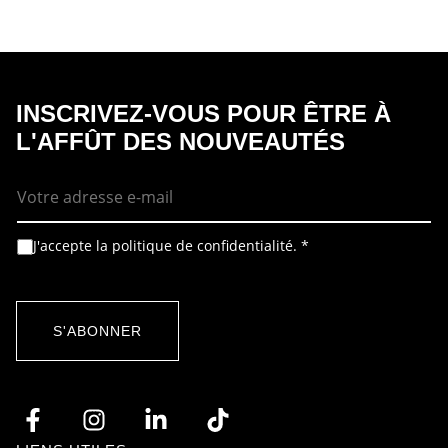
INSCRIVEZ-VOUS POUR ÊTRE À
L'AFFÛT DES NOUVEAUTÉS
E
-
m
a
i
A
A
J'accepte la politique de confidentialité.
*
l
c
c
*
c
c
o
o
r
r
d
d
S'ABONNER
R
R
G
G
P
P
D
D
*
E
-
m