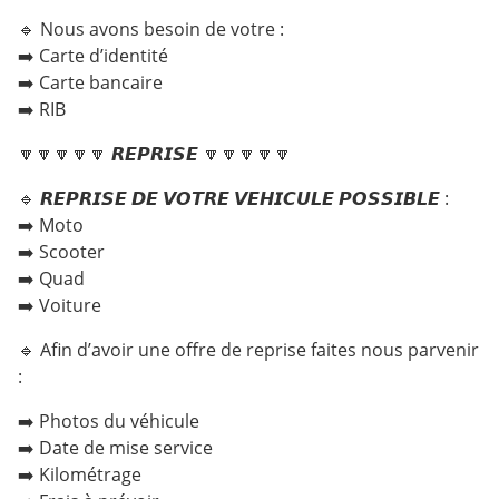
🔹 Nous avons besoin de votre :
➡️ Carte d’identité
➡️ Carte bancaire
➡️ RIB
🔽🔽🔽🔽🔽 𝙍𝙀𝙋𝙍𝙄𝙎𝙀 🔽🔽🔽🔽🔽
🔹 𝙍𝙀𝙋𝙍𝙄𝙎𝙀 𝘿𝙀 𝙑𝙊𝙏𝙍𝙀 𝙑𝙀𝙃𝙄𝘾𝙐𝙇𝙀 𝙋𝙊𝙎𝙎𝙄𝘽𝙇𝙀 :
➡️ Moto
➡️ Scooter
➡️ Quad
➡️ Voiture
🔹 Afin d’avoir une offre de reprise faites nous parvenir
:
➡️ Photos du véhicule
➡️ Date de mise service
➡️ Kilométrage