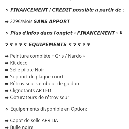
🔹 𝙁𝙄𝙉𝘼𝙉𝘾𝙀𝙈𝙀𝙉𝙏 / 𝘾𝙍𝙀𝘿𝙄𝙏 𝙥𝙤𝙨𝙨𝙞𝙗𝙡𝙚 𝙖 𝙥𝙖𝙧𝙩𝙞𝙧 𝙙𝙚 :
➡️ 229€/Mois 𝙎𝘼𝙉𝙎 𝘼𝙋𝙋𝙊𝙍𝙏
🔹 𝙋𝙡𝙪𝙨 𝙙’𝙞𝙣𝙛𝙤𝙨 𝙙𝙖𝙣𝙨 𝙡’𝙤𝙣𝙜𝙡𝙚𝙩 « 𝙁𝙄𝙉𝘼𝙉𝘾𝙀𝙈𝙀𝙉𝙏 » ⬇️
🔽🔽🔽🔽🔽 𝙀𝙌𝙐𝙄𝙋𝙀𝙈𝙀𝙉𝙏𝙎 🔽🔽🔽🔽🔽
➡️ Peinture complète « Gris / Nardo »
➡️ Kit déco
➡️ Selle pilote Noir
➡️ Support de plaque court
➡️ Rétroviseurs embout de guidon
➡️ Clignotants AR LED
➡️ Obturateurs de rétroviseur
🔹 Equipements disponible en Option:
➡️ Capot de selle APRILIA
➡️ Bulle noire