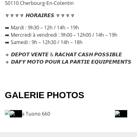
50110 Cherbourg-En-Cotentin
🔽🔽🔽🔽 𝙃𝙊𝙍𝘼𝙄𝙍𝙀𝙎 🔽🔽🔽🔽
➡️ Mardi : 9h30 – 12h / 14h – 19h
➡️ Mercredi à vendredi : 9h00 – 12h00 / 14h – 19h
➡️ Samedi : 9h – 12h30 / 14h – 18h
🔹 𝘿𝙀𝙋𝙊𝙏 𝙑𝙀𝙉𝙏𝙀 & 𝙍𝘼𝘾𝙃𝘼𝙏 𝘾𝘼𝙎𝙃 𝙋𝙊𝙎𝙎𝙄𝘽𝙇𝙀
🔹 𝘿𝘼𝙁𝙔 𝙈𝙊𝙏𝙊 𝙋𝙊𝙐𝙍 𝙇𝘼 𝙋𝘼𝙍𝙏𝙄𝙀 𝙀𝙌𝙐𝙄𝙋𝙀𝙈𝙀𝙉𝙏𝙎
GALERIE PHOTOS