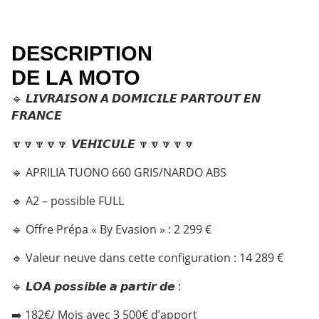
DESCRIPTION
DE LA MOTO
🔹 𝙇𝙄𝙑𝙍𝘼𝙄𝙎𝙊𝙉 𝘼 𝘿𝙊𝙈𝙄𝘾𝙄𝙇𝙀 𝙋𝘼𝙍𝙏𝙊𝙐𝙏 𝙀𝙉
𝙁𝙍𝘼𝙉𝘾𝙀
🔽🔽🔽🔽🔽 𝙑𝙀𝙃𝙄𝘾𝙐𝙇𝙀 🔽🔽🔽🔽🔽
🔹 APRILIA TUONO 660 GRIS/NARDO ABS
🔹 A2 – possible FULL
🔹 Offre Prépa « By Evasion » : 2 299 €
🔹 Valeur neuve dans cette configuration : 14 289 €
🔹 𝙇𝙊𝘼 𝙥𝙤𝙨𝙨𝙞𝙗𝙡𝙚 𝙖 𝙥𝙖𝙧𝙩𝙞𝙧 𝙙𝙚 :
➡️ 182€/ Mois avec 3 500€ d’apport