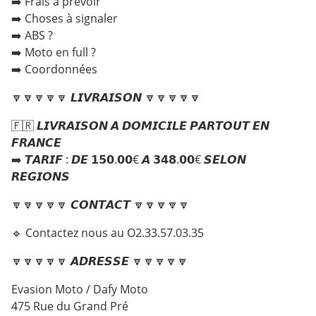
➡️ Frais à prévoir
➡️ Choses à signaler
➡️ ABS ?
➡️ Moto en full ?
➡️ Coordonnées
🔽🔽🔽🔽🔽 𝙇𝙄𝙑𝙍𝘼𝙄𝙎𝙊𝙉 🔽🔽🔽🔽🔽
🇫🇷 𝙇𝙄𝙑𝙍𝘼𝙄𝙎𝙊𝙉 𝘼 𝘿𝙊𝙈𝙄𝘾𝙄𝙇𝙀 𝙋𝘼𝙍𝙏𝙊𝙐𝙏 𝙀𝙉
𝙁𝙍𝘼𝙉𝘾𝙀
➡️ 𝙏𝘼𝙍𝙄𝙁 : 𝘿𝙀 𝟭𝟱𝟬.𝟬𝟬€ 𝘼 𝟯𝟰𝟴.𝟬𝟬€ 𝙎𝙀𝙇𝙊𝙉
𝙍𝙀𝙂𝙄𝙊𝙉𝙎
🔽🔽🔽🔽🔽 𝘾𝙊𝙉𝙏𝘼𝘾𝙏 🔽🔽🔽🔽🔽
🔹 Contactez nous au O2.33.57.03.35
🔽🔽🔽🔽🔽 𝘼𝘿𝙍𝙀𝙎𝙎𝙀 🔽🔽🔽🔽🔽
Evasion Moto / Dafy Moto
475 Rue du Grand Pré