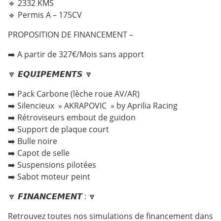
🔹 2332 KMS
🔹 Permis A – 175CV
PROPOSITION DE FINANCEMENT –
➡️ A partir de 327€/Mois sans apport
🔽 𝙀𝙌𝙐𝙄𝙋𝙀𝙈𝙀𝙉𝙏𝙎 🔽
➡️ Pack Carbone (lèche roue AV/AR)
➡️ Silencieux » AKRAPOVIC » by Aprilia Racing
➡️ Rétroviseurs embout de guidon
➡️ Support de plaque court
➡️ Bulle noire
➡️ Capot de selle
➡️ Suspensions pilotées
➡️ Sabot moteur peint
🔽 𝙁𝙄𝙉𝘼𝙉𝘾𝙀𝙈𝙀𝙉𝙏 : 🔽
Retrouvez toutes nos simulations de financement dans