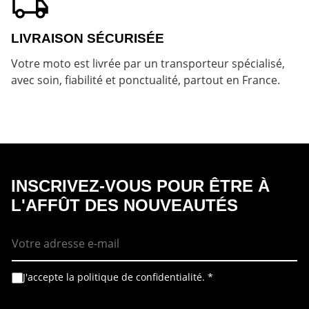
LIVRAISON SÉCURISÉE
Votre moto est livrée par un transporteur spécialisé,
avec soin, fiabilité et ponctualité, partout en France.
INSCRIVEZ-VOUS POUR ÊTRE À
L'AFFÛT DES NOUVEAUTÉS
E
-
m
a
i
A
R
J'accepte la politique de confidentialité.
*
l
c
G
*
c
P