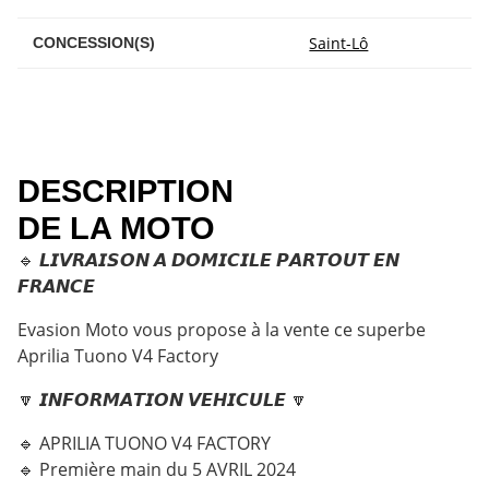
Saint-Lô
CONCESSION(S)
DESCRIPTION
DE LA MOTO
🔹 𝙇𝙄𝙑𝙍𝘼𝙄𝙎𝙊𝙉 𝘼 𝘿𝙊𝙈𝙄𝘾𝙄𝙇𝙀 𝙋𝘼𝙍𝙏𝙊𝙐𝙏 𝙀𝙉
𝙁𝙍𝘼𝙉𝘾𝙀
Evasion Moto vous propose à la vente ce superbe
Aprilia Tuono V4 Factory
🔽 𝙄𝙉𝙁𝙊𝙍𝙈𝘼𝙏𝙄𝙊𝙉 𝙑𝙀𝙃𝙄𝘾𝙐𝙇𝙀 🔽
🔹 APRILIA TUONO V4 FACTORY
🔹 Première main du 5 AVRIL 2024