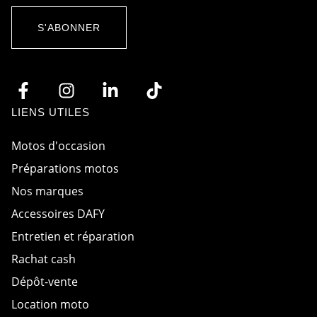
o
D
r
E
d
-
S'ABONNER
R
m
G
a
P
i
D
l
*
A
c
c
LIENS UTILES
o
r
d
Motos d'occasion
Préparations motos
Nos marques
Accessoires DAFY
Entretien et réparation
Rachat cash
Dépôt-vente
Location moto