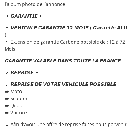
l’album photo de l’annonce
🔽 𝙂𝘼𝙍𝘼𝙉𝙏𝙄𝙀 🔽
🔹 𝙑𝙀𝙃𝙄𝘾𝙐𝙇𝙀 𝙂𝘼𝙍𝘼𝙉𝙏𝙄𝙀 𝟭𝟮 𝙈𝙊𝙄𝙎 ( 𝙂𝙖𝙧𝙖𝙣𝙩𝙞𝙚 𝘼𝙇𝙐
)
🔹 Extension de garantie Carbone possible de : 12 à 72
Mois
𝙂𝘼𝙍𝘼𝙉𝙏𝙄𝙀 𝙑𝘼𝙇𝘼𝘽𝙇𝙀 𝘿𝘼𝙉𝙎 𝙏𝙊𝙐𝙏𝙀 𝙇𝘼 𝙁𝙍𝘼𝙉𝘾𝙀
🔽 𝙍𝙀𝙋𝙍𝙄𝙎𝙀 🔽
🔹 𝙍𝙀𝙋𝙍𝙄𝙎𝙀 𝘿𝙀 𝙑𝙊𝙏𝙍𝙀 𝙑𝙀𝙃𝙄𝘾𝙐𝙇𝙀 𝙋𝙊𝙎𝙎𝙄𝘽𝙇𝙀 :
➡️ Moto
➡️ Scooter
➡️ Quad
➡️ Voiture
🔹 Afin d’avoir une offre de reprise faites nous parvenir
: