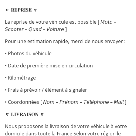
🔽 𝐑𝐄𝐏𝐑𝐈𝐒𝐄 🔽
La reprise de votre véhicule est possible [ 𝘔𝘰𝘵𝘰 –
𝘚𝘤𝘰𝘰𝘵𝘦𝘳 – 𝘘𝘶𝘢𝘥 – 𝘝𝘰𝘪𝘵𝘶𝘳𝘦 ]
Pour une estimation rapide, merci de nous envoyer :
• Photos du véhicule
• Date de première mise en circulation
• Kilométrage
• Frais à prévoir / élément à signaler
• Coordonnées [ 𝘕𝘰𝘮 – 𝘗𝘳𝘦́𝘯𝘰𝘮 – 𝘛𝘦́𝘭𝘦́𝘱𝘩𝘰𝘯𝘦 – 𝘔𝘢𝘪𝘭 ]
🔽 𝐋𝐈𝐕𝐑𝐀𝐈𝐒𝐎𝐍 🔽
Nous proposons la livraison de votre véhicule à votre
domicile dans toute la France Selon votre région le