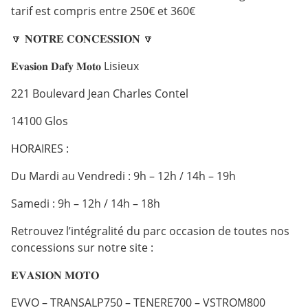
tarif est compris entre 250€ et 360€
🔽 𝐍𝐎𝐓𝐑𝐄 𝐂𝐎𝐍𝐂𝐄𝐒𝐒𝐈𝐎𝐍 🔽
𝐄𝐯𝐚𝐬𝐢𝐨𝐧 𝐃𝐚𝐟𝐲 𝐌𝐨𝐭𝐨 Lisieux
221 Boulevard Jean Charles Contel
14100 Glos
HORAIRES :
Du Mardi au Vendredi : 9h – 12h / 14h – 19h
Samedi : 9h – 12h / 14h – 18h
Retrouvez l’intégralité du parc occasion de toutes nos
concessions sur notre site :
𝐄𝐕𝐀𝐒𝐈𝐎𝐍 𝐌𝐎𝐓𝐎
EVVO – TRANSALP750 – TENERE700 – VSTROM800