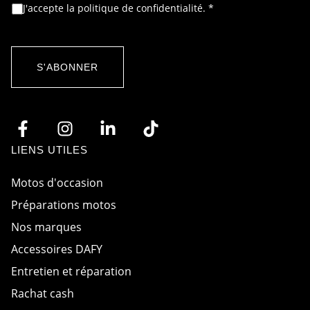
i
A
A
J'accepte la politique de confidentialité.
*
l
c
c
*
c
c
o
o
r
r
d
d
S'ABONNER
R
R
G
G
P
P
D
D
*
E
-
m
LIENS UTILES
a
i
l
Motos d'occasion
Préparations motos
Nos marques
Accessoires DAFY
Entretien et réparation
Rachat cash