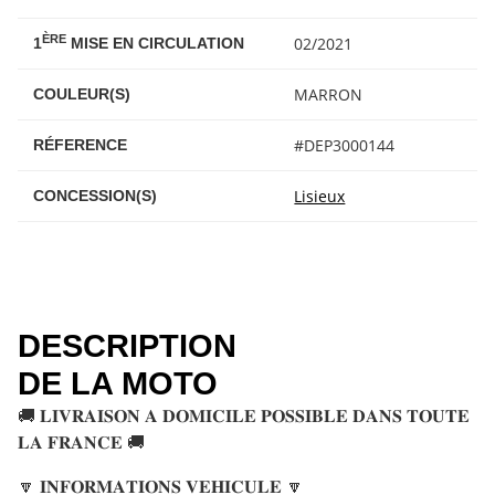
ÈRE
02/2021
1
MISE EN CIRCULATION
MARRON
COULEUR(S)
#DEP3000144
RÉFERENCE
Lisieux
CONCESSION(S)
DESCRIPTION
DE LA MOTO
🚚 𝐋𝐈𝐕𝐑𝐀𝐈𝐒𝐎𝐍 𝐀 𝐃𝐎𝐌𝐈𝐂𝐈𝐋𝐄 𝐏𝐎𝐒𝐒𝐈𝐁𝐋𝐄 𝐃𝐀𝐍𝐒 𝐓𝐎𝐔𝐓𝐄
𝐋𝐀 𝐅𝐑𝐀𝐍𝐂𝐄 🚚
🔽 𝐈𝐍𝐅𝐎𝐑𝐌𝐀𝐓𝐈𝐎𝐍𝐒 𝐕𝐄𝐇𝐈𝐂𝐔𝐋𝐄 🔽