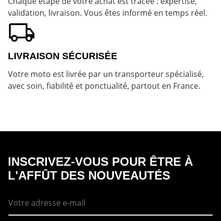
Chaque étape de votre achat est tracée : expertise,
validation, livraison. Vous êtes informé en temps réel.
LIVRAISON SÉCURISÉE
Votre moto est livrée par un transporteur spécialisé,
avec soin, fiabilité et ponctualité, partout en France.
INSCRIVEZ-VOUS POUR ÊTRE À
L'AFFÛT DES NOUVEAUTÉS
E
-
m
a