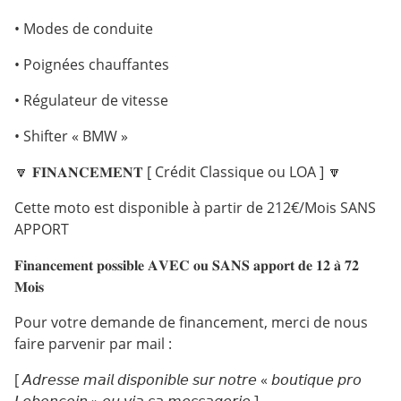
• Modes de conduite
• Poignées chauffantes
• Régulateur de vitesse
• Shifter « BMW »
🔽 𝐅𝐈𝐍𝐀𝐍𝐂𝐄𝐌𝐄𝐍𝐓 [ Crédit Classique ou LOA ] 🔽
Cette moto est disponible à partir de 212€/Mois SANS
APPORT
𝐅𝐢𝐧𝐚𝐧𝐜𝐞𝐦𝐞𝐧𝐭 𝐩𝐨𝐬𝐬𝐢𝐛𝐥𝐞 𝐀𝐕𝐄𝐂 𝐨𝐮 𝐒𝐀𝐍𝐒 𝐚𝐩𝐩𝐨𝐫𝐭 𝐝𝐞 𝟏𝟐 𝐚̀ 𝟕𝟐
𝐌𝐨𝐢𝐬
Pour votre demande de financement, merci de nous
faire parvenir par mail :
[ 𝘈𝘥𝘳𝘦𝘴𝘴𝘦 𝘮𝘢𝘪𝘭 𝘥𝘪𝘴𝘱𝘰𝘯𝘪𝘣𝘭𝘦 𝘴𝘶𝘳 𝘯𝘰𝘵𝘳𝘦 « 𝘣𝘰𝘶𝘵𝘪𝘲𝘶𝘦 𝘱𝘳𝘰