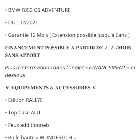
• BMW F850 GS ADVENTURE
• DU : 02/2021
• Garantie 12 Mois [ Extension possible jusqu’à 6ans ]
𝐅𝐈𝐍𝐀𝐍𝐂𝐄𝐌𝐄𝐍𝐓 𝐏𝐎𝐒𝐒𝐈𝐁𝐋𝐄 𝐀 𝐏𝐀𝐑𝐓𝐈𝐑 𝐃𝐄 212€/𝐌𝐎𝐈𝐒
𝐒𝐀𝐍𝐒 𝐀𝐏𝐏𝐎𝐑𝐓
𝘗𝘭𝘶𝘴 𝘥’𝘪𝘯𝘧𝘰𝘳𝘮𝘢𝘵𝘪𝘰𝘯𝘴 𝘥𝘢𝘯𝘴 𝘭’𝘰𝘯𝘨𝘭𝘦𝘵 « 𝘍𝘐𝘕𝘈𝘕𝘊𝘌𝘔𝘌𝘕𝘛 » 𝘤𝘪
𝘥𝘦𝘴𝘴𝘰𝘶𝘴
🔽 𝐄𝐐𝐔𝐈𝐏𝐄𝐌𝐄𝐍𝐓𝐒 & 𝐀𝐂𝐂𝐄𝐒𝐒𝐎𝐈𝐑𝐄𝐒 🔽
• Edition RALLYE
• Top Case ALU
• Feux additionnels
• Bulle haute « WUNDERLICH »