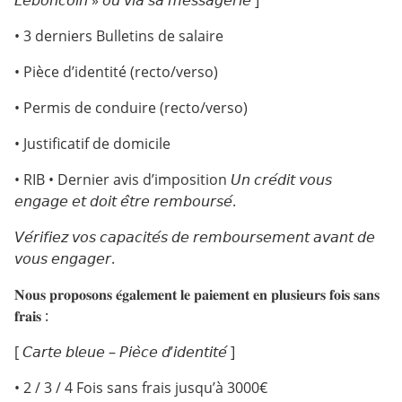
𝘓𝘦𝘣𝘰𝘯𝘤𝘰𝘪𝘯 » 𝘰𝘶 𝘷𝘪𝘢 𝘴𝘢 𝘮𝘦𝘴𝘴𝘢𝘨𝘦𝘳𝘪𝘦 ]
• 3 derniers Bulletins de salaire
• Pièce d’identité (recto/verso)
• Permis de conduire (recto/verso)
• Justificatif de domicile
• RIB • Dernier avis d’imposition 𝘜𝘯 𝘤𝘳𝘦́𝘥𝘪𝘵 𝘷𝘰𝘶𝘴
𝘦𝘯𝘨𝘢𝘨𝘦 𝘦𝘵 𝘥𝘰𝘪𝘵 𝘦̂𝘵𝘳𝘦 𝘳𝘦𝘮𝘣𝘰𝘶𝘳𝘴𝘦́.
𝘝𝘦́𝘳𝘪𝘧𝘪𝘦𝘻 𝘷𝘰𝘴 𝘤𝘢𝘱𝘢𝘤𝘪𝘵𝘦́𝘴 𝘥𝘦 𝘳𝘦𝘮𝘣𝘰𝘶𝘳𝘴𝘦𝘮𝘦𝘯𝘵 𝘢𝘷𝘢𝘯𝘵 𝘥𝘦
𝘷𝘰𝘶𝘴 𝘦𝘯𝘨𝘢𝘨𝘦𝘳.
𝐍𝐨𝐮𝐬 𝐩𝐫𝐨𝐩𝐨𝐬𝐨𝐧𝐬 𝐞́𝐠𝐚𝐥𝐞𝐦𝐞𝐧𝐭 𝐥𝐞 𝐩𝐚𝐢𝐞𝐦𝐞𝐧𝐭 𝐞𝐧 𝐩𝐥𝐮𝐬𝐢𝐞𝐮𝐫𝐬 𝐟𝐨𝐢𝐬 𝐬𝐚𝐧𝐬
𝐟𝐫𝐚𝐢𝐬 :
[ 𝘊𝘢𝘳𝘵𝘦 𝘣𝘭𝘦𝘶𝘦 – 𝘗𝘪𝘦̀𝘤𝘦 𝘥’𝘪𝘥𝘦𝘯𝘵𝘪𝘵𝘦́ ]
• 2 / 3 / 4 Fois sans frais jusqu’à 3000€