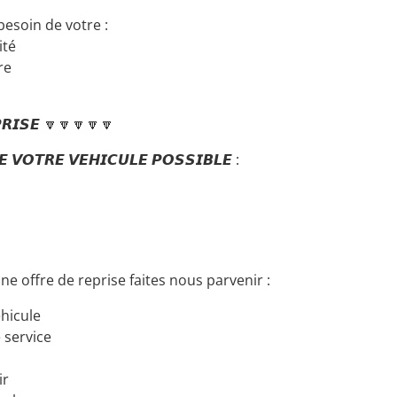
esoin de votre :
ité
re
𝙍𝙄𝙎𝙀 🔽🔽🔽🔽🔽
𝙀 𝙑𝙊𝙏𝙍𝙀 𝙑𝙀𝙃𝙄𝘾𝙐𝙇𝙀 𝙋𝙊𝙎𝙎𝙄𝘽𝙇𝙀 :
une offre de reprise faites nous parvenir :
hicule
 service
ir