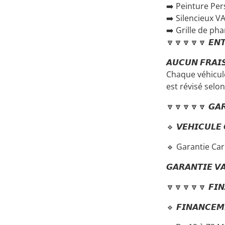
➡️ Peinture Per
➡️ Silencieux 
➡️ Grille de pha
🔽🔽🔽🔽🔽 𝙀𝙉𝙏
𝘼𝙐𝘾𝙐𝙉 𝙁𝙍𝘼𝙄
Chaque véhicul
est révisé selo
🔽🔽🔽🔽🔽 𝙂𝘼𝙍
🔹 𝙑𝙀𝙃𝙄𝘾𝙐𝙇𝙀 
🔹 Garantie Car
𝙂𝘼𝙍𝘼𝙉𝙏𝙄𝙀 𝙑
🔽🔽🔽🔽🔽 𝙁𝙄𝙉
🔹 𝙁𝙄𝙉𝘼𝙉𝘾𝙀𝙈