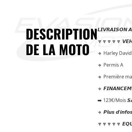
DESCRIPTION
𝙇𝙄𝙑𝙍𝘼𝙄𝙎𝙊𝙉 
🔽🔽🔽🔽🔽 𝙑𝙀𝙃
DE LA MOTO
🔹 Harley David
🔹 Permis A
🔹 Première ma
🔹 𝙁𝙄𝙉𝘼𝙉𝘾𝙀𝙈𝙀
➡️ 123€/Mois 𝙎𝘼
🔹 𝙋𝙡𝙪𝙨 𝙙’𝙞𝙣𝙛
🔽🔽🔽🔽🔽 𝙀𝙌𝙐