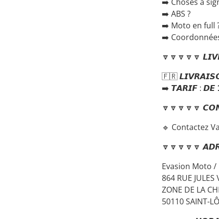
➡️ Choses à sig
➡️ ABS ?
➡️ Moto en full 
➡️ Coordonnée
🔽🔽🔽🔽🔽 𝙇𝙄𝙑
🇫🇷 𝙇𝙄𝙑𝙍𝘼𝙄𝙎
➡️ 𝙏𝘼𝙍𝙄𝙁 : 𝘿𝙀
🔽🔽🔽🔽🔽 𝘾𝙊
🔹 Contactez Va
🔽🔽🔽🔽🔽 𝘼𝘿
Evasion Moto /
864 RUE JULES 
ZONE DE LA CH
50110 SAINT-L