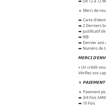
➡️ De 12 à 72 Moi
🔹 Merci de nous
➡️ Carte d’iden
➡️ 2 Derniers bu
➡️ Justificatif d
➡️ RIB
➡️ Dernier avis
➡️ Numéro de 
𝙈𝙀𝙍𝘾𝙄 𝘿’𝙀𝙉
« Un crédit vou
Vérifiez vos c
🔽 𝙋𝘼𝙄𝙀𝙈𝙀𝙉𝙏 
🔹 Paiement plu
➡️ 3/4 Fois SAN
➡️ 10 Fois