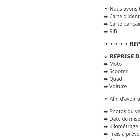
🔹 Nous avons b
➡️ Carte d’ident
➡️ Carte bancai
➡️ RIB
🔽🔽🔽🔽🔽 𝙍𝙀𝙋
🔹 𝙍𝙀𝙋𝙍𝙄𝙎𝙀 𝘿
➡️ Moto
➡️ Scooter
➡️ Quad
➡️ Voiture
🔹 Afin d’avoir 
➡️ Photos du vé
➡️ Date de mise
➡️ Kilométrage
➡️ Frais à prévo