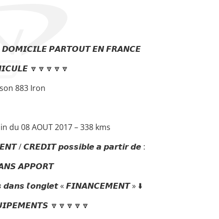
 𝘿𝙊𝙈𝙄𝘾𝙄𝙇𝙀 𝙋𝘼𝙍𝙏𝙊𝙐𝙏 𝙀𝙉 𝙁𝙍𝘼𝙉𝘾𝙀
𝙄𝘾𝙐𝙇𝙀 🔽🔽🔽🔽🔽
son 883 Iron
in du 08 AOUT 2017 – 338 kms
𝙏 / 𝘾𝙍𝙀𝘿𝙄𝙏 𝙥𝙤𝙨𝙨𝙞𝙗𝙡𝙚 𝙖 𝙥𝙖𝙧𝙩𝙞𝙧 𝙙𝙚 :
𝙉𝙎 𝘼𝙋𝙋𝙊𝙍𝙏
𝙨 𝙙𝙖𝙣𝙨 𝙡’𝙤𝙣𝙜𝙡𝙚𝙩 « 𝙁𝙄𝙉𝘼𝙉𝘾𝙀𝙈𝙀𝙉𝙏 » ⬇️
𝙄𝙋𝙀𝙈𝙀𝙉𝙏𝙎 🔽🔽🔽🔽🔽