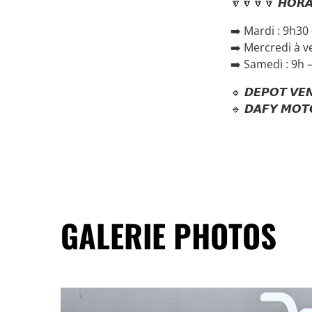
🔽🔽🔽🔽 𝙃𝙊𝙍𝘼
➡️ Mardi : 9h30
➡️ Mercredi à v
➡️ Samedi : 9h 
🔹 𝘿𝙀𝙋𝙊𝙏 𝙑𝙀
🔹 𝘿𝘼𝙁𝙔 𝙈𝙊𝙏
GALERIE PHOTOS