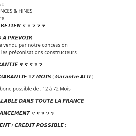
so
VANCES & HINES
re
𝙍𝙀𝙏𝙄𝙀𝙉 🔽🔽🔽🔽🔽
 𝘼 𝙋𝙍𝙀𝙑𝙊𝙄𝙍
e vendu par notre concession
n les préconisations constructeurs
𝘼𝙉𝙏𝙄𝙀 🔽🔽🔽🔽🔽
𝘼𝙍𝘼𝙉𝙏𝙄𝙀 𝟭𝟮 𝙈𝙊𝙄𝙎 ( 𝙂𝙖𝙧𝙖𝙣𝙩𝙞𝙚 𝘼𝙇𝙐 )
bone possible de : 12 à 72 Mois
𝙇𝘼𝘽𝙇𝙀 𝘿𝘼𝙉𝙎 𝙏𝙊𝙐𝙏𝙀 𝙇𝘼 𝙁𝙍𝘼𝙉𝘾𝙀
𝘼𝙉𝘾𝙀𝙈𝙀𝙉𝙏 🔽🔽🔽🔽🔽
𝙉𝙏 / 𝘾𝙍𝙀𝘿𝙄𝙏 𝙋𝙊𝙎𝙎𝙄𝘽𝙇𝙀 :