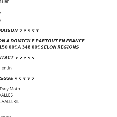
naler
?
s
𝙍𝘼𝙄𝙎𝙊𝙉 🔽🔽🔽🔽🔽
𝙉 𝘼 𝘿𝙊𝙈𝙄𝘾𝙄𝙇𝙀 𝙋𝘼𝙍𝙏𝙊𝙐𝙏 𝙀𝙉 𝙁𝙍𝘼𝙉𝘾𝙀
 𝟭𝟱𝟬.𝟬𝟬€ 𝘼 𝟯𝟰𝟴.𝟬𝟬€ 𝙎𝙀𝙇𝙊𝙉 𝙍𝙀𝙂𝙄𝙊𝙉𝙎
𝙏𝘼𝘾𝙏 🔽🔽🔽🔽🔽
lentin
𝙀𝙎𝙎𝙀 🔽🔽🔽🔽🔽
 Dafy Moto
VALLES
EVALLERIE
Ô