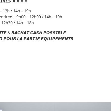
𝙄𝙍𝙀𝙎 🔽🔽🔽🔽
 – 12h / 14h – 19h
endredi : 9h00 – 12h00 / 14h – 19h
– 12h30 / 14h – 18h
𝙏𝙀 & 𝙍𝘼𝘾𝙃𝘼𝙏 𝘾𝘼𝙎𝙃 𝙋𝙊𝙎𝙎𝙄𝘽𝙇𝙀
 𝙋𝙊𝙐𝙍 𝙇𝘼 𝙋𝘼𝙍𝙏𝙄𝙀 𝙀𝙌𝙐𝙄𝙋𝙀𝙈𝙀𝙉𝙏𝙎