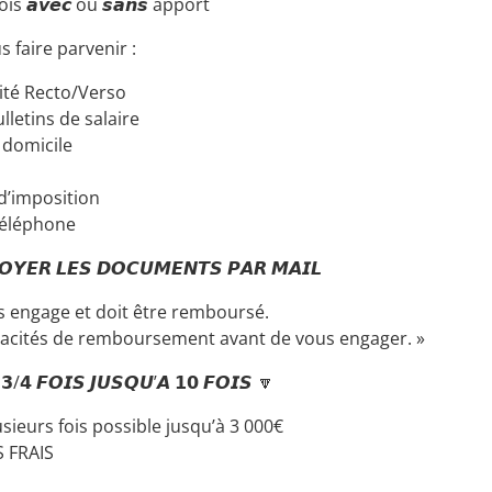
s 𝙖𝙫𝙚𝙘 ou 𝙨𝙖𝙣𝙨 apport
 faire parvenir :
tité Recto/Verso
lletins de salaire
e domicile
 d’imposition
téléphone
𝙊𝙔𝙀𝙍 𝙇𝙀𝙎 𝘿𝙊𝘾𝙐𝙈𝙀𝙉𝙏𝙎 𝙋𝘼𝙍 𝙈𝘼𝙄𝙇
s engage et doit être remboursé.
apacités de remboursement avant de vous engager. »
𝟯/𝟰 𝙁𝙊𝙄𝙎 𝙅𝙐𝙎𝙌𝙐’𝘼 𝟭𝟬 𝙁𝙊𝙄𝙎 🔽
sieurs fois possible jusqu’à 3 000€
S FRAIS