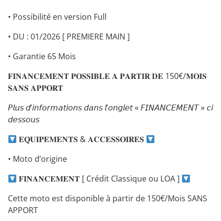
• Possibilité en version Full
• DU : 01/2026 [ PREMIERE MAIN ]
• Garantie 65 Mois
𝐅𝐈𝐍𝐀𝐍𝐂𝐄𝐌𝐄𝐍𝐓 𝐏𝐎𝐒𝐒𝐈𝐁𝐋𝐄 𝐀 𝐏𝐀𝐑𝐓𝐈𝐑 𝐃𝐄 150€/𝐌𝐎𝐈𝐒
𝐒𝐀𝐍𝐒 𝐀𝐏𝐏𝐎𝐑𝐓
𝘗𝘭𝘶𝘴 𝘥’𝘪𝘯𝘧𝘰𝘳𝘮𝘢𝘵𝘪𝘰𝘯𝘴 𝘥𝘢𝘯𝘴 𝘭’𝘰𝘯𝘨𝘭𝘦𝘵 « 𝘍𝘐𝘕𝘈𝘕𝘊𝘌𝘔𝘌𝘕𝘛 » 𝘤𝘪
𝘥𝘦𝘴𝘴𝘰𝘶𝘴
𝐄𝐐𝐔𝐈𝐏𝐄𝐌𝐄𝐍𝐓𝐒 & 𝐀𝐂𝐂𝐄𝐒𝐒𝐎𝐈𝐑𝐄𝐒
• Moto d’origine
𝐅𝐈𝐍𝐀𝐍𝐂𝐄𝐌𝐄𝐍𝐓 [ Crédit Classique ou LOA ]
Cette moto est disponible à partir de 150€/Mois SANS
APPORT