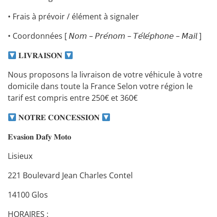
• Frais à prévoir / élément à signaler
• Coordonnées [ 𝘕𝘰𝘮 – 𝘗𝘳𝘦́𝘯𝘰𝘮 – 𝘛𝘦́𝘭𝘦́𝘱𝘩𝘰𝘯𝘦 – 𝘔𝘢𝘪𝘭 ]
𝐋𝐈𝐕𝐑𝐀𝐈𝐒𝐎𝐍
Nous proposons la livraison de votre véhicule à votre
domicile dans toute la France Selon votre région le
tarif est compris entre 250€ et 360€
𝐍𝐎𝐓𝐑𝐄 𝐂𝐎𝐍𝐂𝐄𝐒𝐒𝐈𝐎𝐍
𝐄𝐯𝐚𝐬𝐢𝐨𝐧 𝐃𝐚𝐟𝐲 𝐌𝐨𝐭𝐨
Lisieux
221 Boulevard Jean Charles Contel
14100 Glos
HORAIRES :