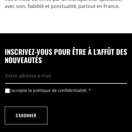
avec soin, fiabilité et ponctualité, partout en France.
INSCRIVEZ-VOUS POUR ÊTRE À L'AFFÛT DES
NOUVEAUTÉS
E
R
-
G
m
P
a
D
i
*
A
J'accepte la politique de confidentialité.
*
l
*
c
*
c
o
r
d
S'ABONNER
R
G
P