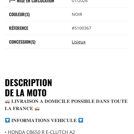
1
MISE EN CIRCULATION
01/2026
COULEUR(S)
NOIR
RÉFERENCE
#5100367
CONCESSION(S)
Lisieux
DESCRIPTION
DE LA MOTO
𝐋𝐈𝐕𝐑𝐀𝐈𝐒𝐎𝐍 𝐀 𝐃𝐎𝐌𝐈𝐂𝐈𝐋𝐄 𝐏𝐎𝐒𝐒𝐈𝐁𝐋𝐄 𝐃𝐀𝐍𝐒 𝐓𝐎𝐔𝐓𝐄
𝐋𝐀 𝐅𝐑𝐀𝐍𝐂𝐄
𝐈𝐍𝐅𝐎𝐑𝐌𝐀𝐓𝐈𝐎𝐍𝐒 𝐕𝐄𝐇𝐈𝐂𝐔𝐋𝐄
• HONDA CB650 R E-CLUTCH A2