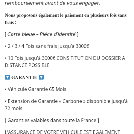
𝘳𝘦𝘮𝘣𝘰𝘶𝘳𝘴𝘦𝘮𝘦𝘯𝘵 𝘢𝘷𝘢𝘯𝘵 𝘥𝘦 𝘷𝘰𝘶𝘴 𝘦𝘯𝘨𝘢𝘨𝘦𝘳.
𝐍𝐨𝐮𝐬 𝐩𝐫𝐨𝐩𝐨𝐬𝐨𝐧𝐬 𝐞́𝐠𝐚𝐥𝐞𝐦𝐞𝐧𝐭 𝐥𝐞 𝐩𝐚𝐢𝐞𝐦𝐞𝐧𝐭 𝐞𝐧 𝐩𝐥𝐮𝐬𝐢𝐞𝐮𝐫𝐬 𝐟𝐨𝐢𝐬 𝐬𝐚𝐧𝐬
𝐟𝐫𝐚𝐢𝐬 :
[ 𝘊𝘢𝘳𝘵𝘦 𝘣𝘭𝘦𝘶𝘦 – 𝘗𝘪𝘦̀𝘤𝘦 𝘥’𝘪𝘥𝘦𝘯𝘵𝘪𝘵𝘦́ ]
• 2 / 3 / 4 Fois sans frais jusqu’à 3000€
• 10 Fois jusqu’à 3000€ CONSITITUTION DU DOSSIER A
DISTANCE POSSIBLE
𝐆𝐀𝐑𝐀𝐍𝐓𝐈𝐄
• Véhicule Garantie 65 Mois
• Extension de Garantie « Carbone » disponible jusqu’à
72 mois
[ Garanties valables dans toute la France ]
L’ASSURANCE DE VOTRE VEHICULE EST EGALEMENT