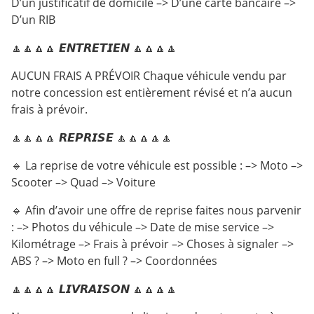
D’un justificatif de domicile –> D’une carte bancaire –>
D’un RIB
🔼🔼🔼🔼 𝙀𝙉𝙏𝙍𝙀𝙏𝙄𝙀𝙉 🔼🔼🔼🔼
AUCUN FRAIS A PRÉVOIR Chaque véhicule vendu par
notre concession est entièrement révisé et n’a aucun
frais à prévoir.
🔼🔼🔼🔼 𝙍𝙀𝙋𝙍𝙄𝙎𝙀 🔼🔼🔼🔼🔼
🔹 La reprise de votre véhicule est possible : –> Moto –>
Scooter –> Quad –> Voiture
🔹 Afin d’avoir une offre de reprise faites nous parvenir
: –> Photos du véhicule –> Date de mise service –>
Kilométrage –> Frais à prévoir –> Choses à signaler –>
ABS ? –> Moto en full ? –> Coordonnées
🔼🔼🔼🔼 𝙇𝙄𝙑𝙍𝘼𝙄𝙎𝙊𝙉 🔼🔼🔼🔼