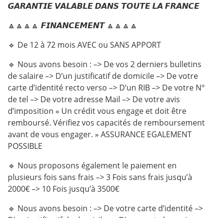
𝙂𝘼𝙍𝘼𝙉𝙏𝙄𝙀 𝙑𝘼𝙇𝘼𝘽𝙇𝙀 𝘿𝘼𝙉𝙎 𝙏𝙊𝙐𝙏𝙀 𝙇𝘼 𝙁𝙍𝘼𝙉𝘾𝙀
🔼🔼🔼🔼 𝙁𝙄𝙉𝘼𝙉𝘾𝙀𝙈𝙀𝙉𝙏 🔼🔼🔼🔼
🔹 De 12 à 72 mois AVEC ou SANS APPORT
🔹 Nous avons besoin : –> De vos 2 derniers bulletins
de salaire –> D’un justificatif de domicile –> De votre
carte d’identité recto verso –> D’un RIB –> De votre N°
de tel –> De votre adresse Mail –> De votre avis
d’imposition « Un crédit vous engage et doit être
remboursé. Vérifiez vos capacités de remboursement
avant de vous engager. » ASSURANCE EGALEMENT
POSSIBLE
🔹 Nous proposons également le paiement en
plusieurs fois sans frais –> 3 Fois sans frais jusqu’à
2000€ –> 10 Fois jusqu’à 3500€
🔹 Nous avons besoin : –> De votre carte d’identité –>