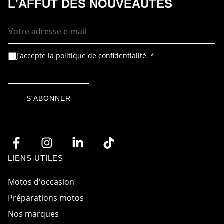
L'AFFÛT DES NOUVEAUTÉS
E
E
-
-
m
m
a
a
i
i
A
J'accepte la politique de confidentialité.
*
l
l
c
*
R
c
G
o
P
r
D
d
S'ABONNER
A
R
c
G
c
P
o
D
r
*
d
LIENS UTILES
Motos d'occasion
Préparations motos
Nos marques