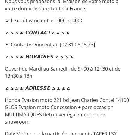
Nous vous proposons la livraison de votre moto à
votre domicile dans toute la France.
🔹 Le coût varie entre 100€ et 400€
🔼🔼🔼🔼 𝘾𝙊𝙉𝙏𝘼𝘾𝙏🔼🔼🔼🔼
🔹 Contacter Vincent au [02.31.06.15.23]
🔼🔼🔼🔼 𝙃𝙊𝙍𝘼𝙄𝙍𝙀𝙎 🔼🔼🔼🔼
Ouvert du Mardi au Samedi : de 9h00 à 12h30 et de
13h30 à 18h
🔼🔼🔼🔼 𝘼𝘿𝙍𝙀𝙎𝙎𝙀 🔼🔼🔼🔼
Honda Evasion moto 221 bd Jean Charles Contel 14100
GLOS Evasion moto Concession + parc occasion
MULTIMARQUES Retrouver également notre
showroom
Dafy Moto pour la partie équipements TAPER LSX