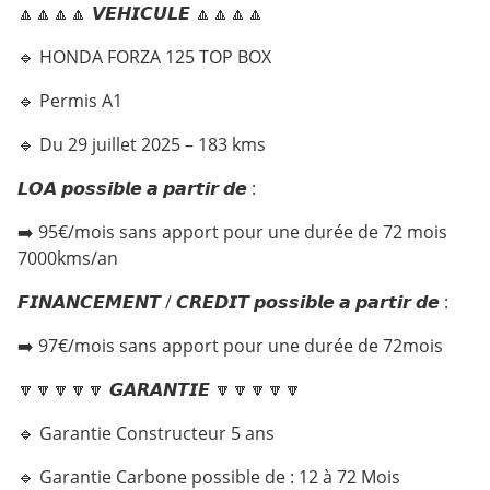
🔼🔼🔼🔼 𝙑𝙀𝙃𝙄𝘾𝙐𝙇𝙀 🔼🔼🔼🔼
🔹 HONDA FORZA 125 TOP BOX
🔹 Permis A1
🔹 Du 29 juillet 2025 – 183 kms
𝙇𝙊𝘼 𝙥𝙤𝙨𝙨𝙞𝙗𝙡𝙚 𝙖 𝙥𝙖𝙧𝙩𝙞𝙧 𝙙𝙚 :
➡️ 95€/mois sans apport pour une durée de 72 mois
7000kms/an
𝙁𝙄𝙉𝘼𝙉𝘾𝙀𝙈𝙀𝙉𝙏 / 𝘾𝙍𝙀𝘿𝙄𝙏 𝙥𝙤𝙨𝙨𝙞𝙗𝙡𝙚 𝙖 𝙥𝙖𝙧𝙩𝙞𝙧 𝙙𝙚 :
➡️ 97€/mois sans apport pour une durée de 72mois
🔽🔽🔽🔽🔽 𝙂𝘼𝙍𝘼𝙉𝙏𝙄𝙀 🔽🔽🔽🔽🔽
🔹 Garantie Constructeur 5 ans
🔹 Garantie Carbone possible de : 12 à 72 Mois