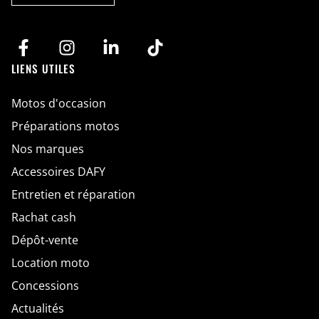
G
o
P
r
D
d
*
A
c
c
LIENS UTILES
o
r
d
Motos d'occasion
Préparations motos
Nos marques
Accessoires DAFY
Entretien et réparation
Rachat cash
Dépôt-vente
Location moto
Concessions
Actualités