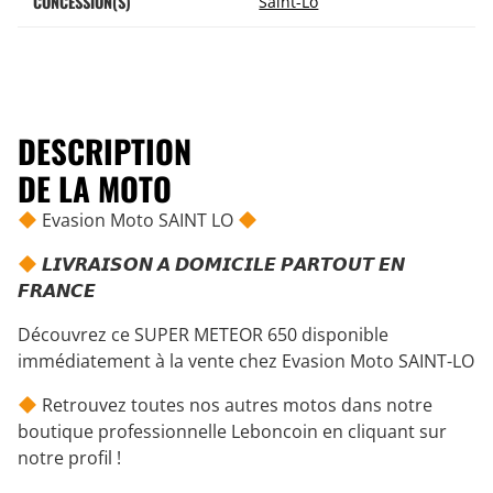
CONCESSION(S)
Saint-Lô
DESCRIPTION
DE LA MOTO
Evasion Moto SAINT LO
𝙇𝙄𝙑𝙍𝘼𝙄𝙎𝙊𝙉 𝘼 𝘿𝙊𝙈𝙄𝘾𝙄𝙇𝙀 𝙋𝘼𝙍𝙏𝙊𝙐𝙏 𝙀𝙉
𝙁𝙍𝘼𝙉𝘾𝙀
Découvrez ce SUPER METEOR 650 disponible
immédiatement à la vente chez Evasion Moto SAINT-LO
Retrouvez toutes nos autres motos dans notre
boutique professionnelle Leboncoin en cliquant sur
notre profil !