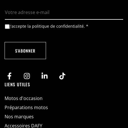
E
R
-
G
m
P
a
D
i
*
A
J'accepte la politique de confidentialité.
*
l
R
c
*
G
c
P
o
D
r
d
S'ABONNER
R
G
P
D
*
LIENS UTILES
Motos d'occasion
Préparations motos
Nos marques
Accessoires DAFY