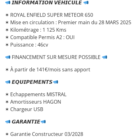
𝙄𝙉𝙁𝙊𝙍𝙈𝘼𝙏𝙄𝙊𝙉 𝙑𝙀𝙃𝙄𝘾𝙐𝙇𝙀
✶ ROYAL ENFIELD SUPER METEOR 650
✶ Mise en circulation : Premier main du 28 MARS 2025
✶ Kilométrage : 1 125 Kms
✶ Compatible Permis A2 : OUI
✶ Puissance : 46cv
FINANCEMENT SUR MESURE POSSIBLE
✶ À partir de 141€/mois sans apport
𝙀𝙌𝙐𝙄𝙋𝙀𝙈𝙀𝙉𝙏𝙎
✶ Echappements MISTRAL
✶ Amortisseurs HAGON
✶ Chargeur USB
𝙂𝘼𝙍𝘼𝙉𝙏𝙄𝙀
✶ Garantie Constructeur 03/2028