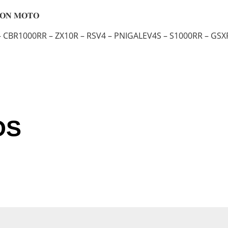
𝐎𝐍 𝐌𝐎𝐓𝐎
 CBR1000RR – ZX10R – RSV4 – PNIGALEV4S – S1000RR – GS
OS