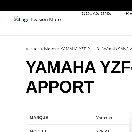
OCCASIONS
PR
Accueil
»
Motos
»
YAMAHA YZF-R1 – 316e/mois SANS 
YAMAHA YZF-
APPORT
Yamaha
MARQUE
YZF-R1
MODÈLE