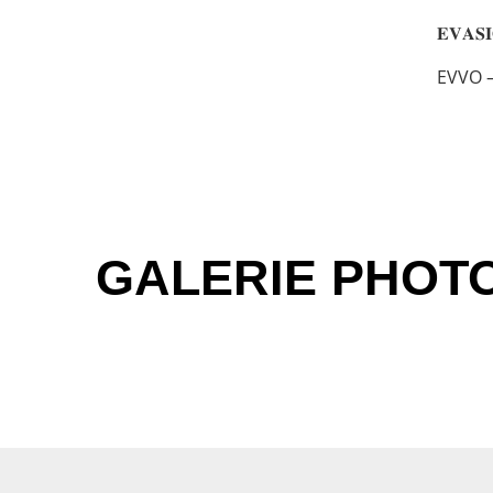
𝐄𝐕𝐀𝐒
EVVO –
GALERIE PHOT