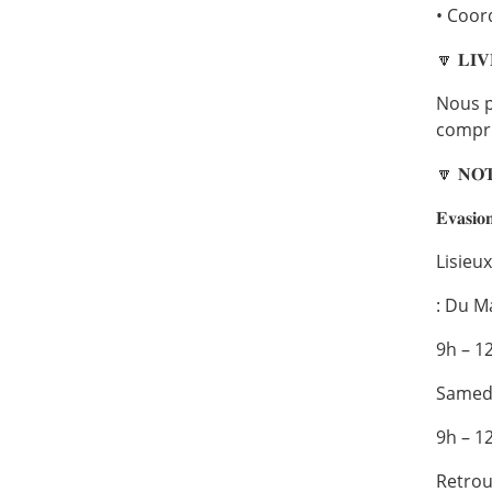
• Coordon
🔽 𝐋𝐈𝐕
Nous p
compri
🔽 𝐍𝐎𝐓
𝐄𝐯𝐚𝐬𝐢𝐨
Lisieu
: Du M
9h – 1
Samedi
9h – 1
Retrou