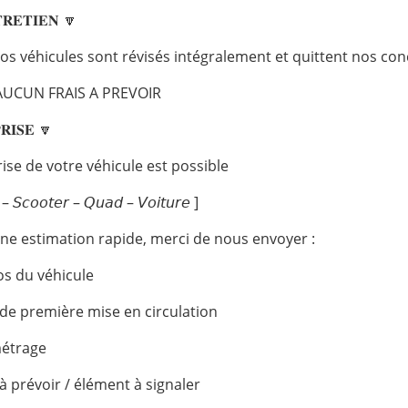
𝐑𝐄𝐓𝐈𝐄𝐍 🔽
os véhicules sont révisés intégralement et quittent nos con
AUCUN FRAIS A PREVOIR
𝐑𝐈𝐒𝐄 🔽
rise de votre véhicule est possible
 – 𝘚𝘤𝘰𝘰𝘵𝘦𝘳 – 𝘘𝘶𝘢𝘥 – 𝘝𝘰𝘪𝘵𝘶𝘳𝘦 ]
ne estimation rapide, merci de nous envoyer :
os du véhicule
 de première mise en circulation
métrage
 à prévoir / élément à signaler