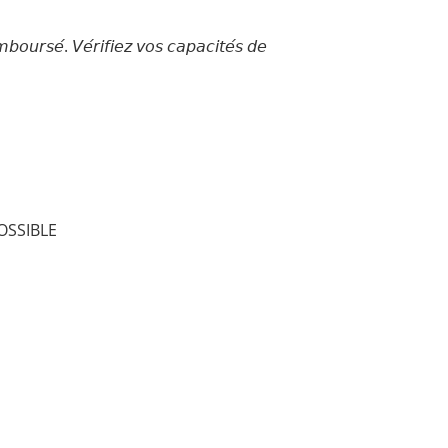
𝘴𝘦́. 𝘝𝘦́𝘳𝘪𝘧𝘪𝘦𝘻 𝘷𝘰𝘴 𝘤𝘢𝘱𝘢𝘤𝘪𝘵𝘦́𝘴 𝘥𝘦
OSSIBLE