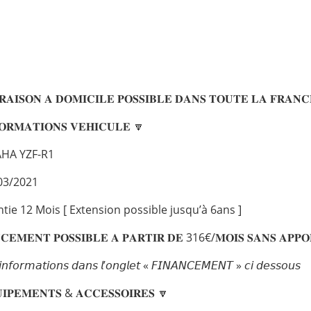
𝐑𝐀𝐈𝐒𝐎𝐍 𝐀 𝐃𝐎𝐌𝐈𝐂𝐈𝐋𝐄 𝐏𝐎𝐒𝐒𝐈𝐁𝐋𝐄 𝐃𝐀𝐍𝐒 𝐓𝐎𝐔𝐓𝐄 𝐋𝐀 𝐅𝐑𝐀𝐍
𝐎𝐑𝐌𝐀𝐓𝐈𝐎𝐍𝐒 𝐕𝐄𝐇𝐈𝐂𝐔𝐋𝐄 🔽
AHA YZF-R1
 03/2021
ntie 12 Mois [ Extension possible jusqu’à 6ans ]
𝐂𝐄𝐌𝐄𝐍𝐓 𝐏𝐎𝐒𝐒𝐈𝐁𝐋𝐄 𝐀 𝐏𝐀𝐑𝐓𝐈𝐑 𝐃𝐄 316€/𝐌𝐎𝐈𝐒 𝐒𝐀𝐍𝐒 𝐀𝐏𝐏𝐎
’𝘪𝘯𝘧𝘰𝘳𝘮𝘢𝘵𝘪𝘰𝘯𝘴 𝘥𝘢𝘯𝘴 𝘭’𝘰𝘯𝘨𝘭𝘦𝘵 « 𝘍𝘐𝘕𝘈𝘕𝘊𝘌𝘔𝘌𝘕𝘛 » 𝘤𝘪 𝘥𝘦𝘴𝘴𝘰𝘶𝘴
𝐈𝐏𝐄𝐌𝐄𝐍𝐓𝐒 & 𝐀𝐂𝐂𝐄𝐒𝐒𝐎𝐈𝐑𝐄𝐒 🔽