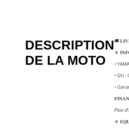
DESCRIPTION
🚚 𝐋𝐈𝐕
🔽 𝐈𝐍𝐅
DE LA MOTO
• YAM
• DU :
• Gara
𝐅𝐈𝐍𝐀
𝘗𝘭𝘶𝘴 𝘥
🔽 𝐄𝐐𝐔