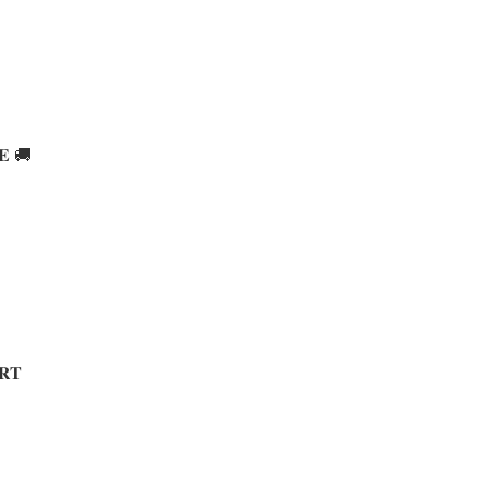
𝐄 🚚
𝐑𝐓