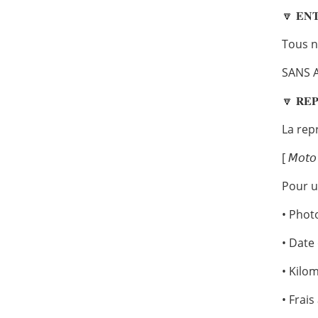
🔽 𝐄𝐍𝐓
Tous n
SANS 
🔽 𝐑𝐄𝐏
La rep
[ 𝘔𝘰𝘵𝘰
Pour u
• Phot
• Date
• Kilo
• Frais