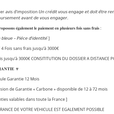
avis d’imposition 𝘜𝘯 𝘤𝘳𝘦́𝘥𝘪𝘵 𝘷𝘰𝘶𝘴 𝘦𝘯𝘨𝘢𝘨𝘦 𝘦𝘵 𝘥𝘰𝘪𝘵 𝘦̂𝘵𝘳𝘦 𝘳𝘦𝘮𝘣𝘰𝘶
𝘶𝘳𝘴𝘦𝘮𝘦𝘯𝘵 𝘢𝘷𝘢𝘯𝘵 𝘥𝘦 𝘷𝘰𝘶𝘴 𝘦𝘯𝘨𝘢𝘨𝘦𝘳.
𝐩𝐨𝐬𝐨𝐧𝐬 𝐞́𝐠𝐚𝐥𝐞𝐦𝐞𝐧𝐭 𝐥𝐞 𝐩𝐚𝐢𝐞𝐦𝐞𝐧𝐭 𝐞𝐧 𝐩𝐥𝐮𝐬𝐢𝐞𝐮𝐫𝐬 𝐟𝐨𝐢𝐬 𝐬𝐚𝐧𝐬 𝐟𝐫𝐚𝐢𝐬 :
 𝘣𝘭𝘦𝘶𝘦 – 𝘗𝘪𝘦̀𝘤𝘦 𝘥’𝘪𝘥𝘦𝘯𝘵𝘪𝘵𝘦́ ]
 / 4 Fois sans frais jusqu’à 3000€
ois jusqu’à 3000€ CONSITITUTION DU DOSSIER A DISTANCE P
𝐀𝐍𝐓𝐈𝐄 🔽
cule Garantie 12 Mois
nsion de Garantie « Carbone » disponible de 12 à 72 mois
nties valables dans toute la France ]
URANCE DE VOTRE VEHICULE EST EGALEMENT POSSIBLE