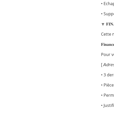
• Echa
• Supp
🔽 𝐅𝐈
Cette 
𝐅𝐢𝐧𝐚𝐧𝐜
Pour v
[ 𝘈𝘥𝘳𝘦
• 3 der
• Pièce
• Perm
• Justi