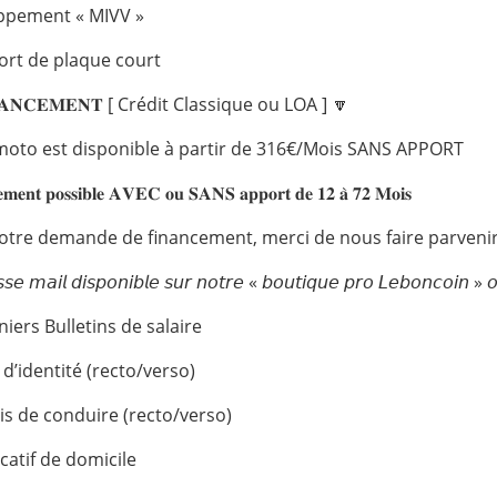
ppement « MIVV »
ort de plaque court
𝐍𝐀𝐍𝐂𝐄𝐌𝐄𝐍𝐓 [ Crédit Classique ou LOA ] 🔽
moto est disponible à partir de 316€/Mois SANS APPORT
𝐞𝐦𝐞𝐧𝐭 𝐩𝐨𝐬𝐬𝐢𝐛𝐥𝐞 𝐀𝐕𝐄𝐂 𝐨𝐮 𝐒𝐀𝐍𝐒 𝐚𝐩𝐩𝐨𝐫𝐭 𝐝𝐞 𝟏𝟐 𝐚̀ 𝟕𝟐 𝐌𝐨𝐢𝐬
otre demande de financement, merci de nous faire parvenir 
𝘴𝘦 𝘮𝘢𝘪𝘭 𝘥𝘪𝘴𝘱𝘰𝘯𝘪𝘣𝘭𝘦 𝘴𝘶𝘳 𝘯𝘰𝘵𝘳𝘦 « 𝘣𝘰𝘶𝘵𝘪𝘲𝘶𝘦 𝘱𝘳𝘰 𝘓𝘦𝘣𝘰𝘯𝘤𝘰𝘪𝘯 » 
niers Bulletins de salaire
 d’identité (recto/verso)
is de conduire (recto/verso)
ficatif de domicile