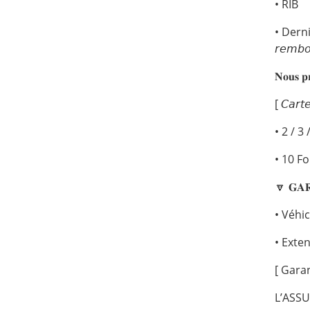
• RIB
• Dernier 
𝘳𝘦𝘮𝘣𝘰
𝐍𝐨𝐮𝐬 𝐩𝐫
[ 𝘊𝘢𝘳𝘵𝘦
• 2 / 3
• 10 F
🔽 𝐆𝐀
• Véhi
• Exte
[ Gara
L’ASS