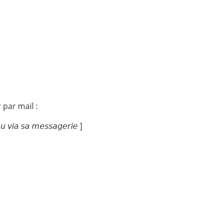
par mail :
𝘶 𝘷𝘪𝘢 𝘴𝘢 𝘮𝘦𝘴𝘴𝘢𝘨𝘦𝘳𝘪𝘦 ]