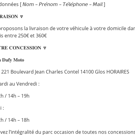
nées [ 𝘕𝘰𝘮 – 𝘗𝘳𝘦́𝘯𝘰𝘮 – 𝘛𝘦́𝘭𝘦́𝘱𝘩𝘰𝘯𝘦 – 𝘔𝘢𝘪𝘭 ]
𝐑𝐀𝐈𝐒𝐎𝐍 🔽
roposons la livraison de votre véhicule à votre domicile dans
s entre 250€ et 360€
𝐑𝐄 𝐂𝐎𝐍𝐂𝐄𝐒𝐒𝐈𝐎𝐍 🔽
𝐧 𝐃𝐚𝐟𝐲 𝐌𝐨𝐭𝐨
x 221 Boulevard Jean Charles Contel 14100 Glos HORAIRES
ardi au Vendredi :
2h / 14h – 19h
 :
2h / 14h – 18h
vez l’intégralité du parc occasion de toutes nos concessions 