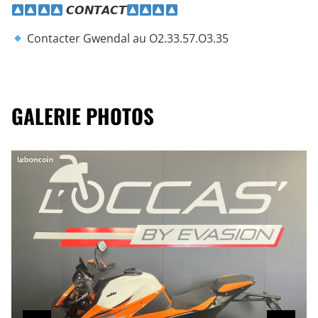
𝘾𝙊𝙉𝙏𝘼𝘾𝙏
Contacter Gwendal au O2.33.57.O3.35
GALERIE PHOTOS