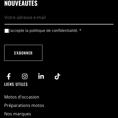
NOUVEAUTÉS
E
-
m
a
i
A
E
J'accepte la politique de confidentialité.
*
l
c
-
*
c
m
o
a
r
i
d
l
S'ABONNER
R
A
G
c
P
c
D
o
*
r
d
E
LIENS UTILES
-
m
a
Motos d'occasion
i
l
Préparations motos
Nos marques