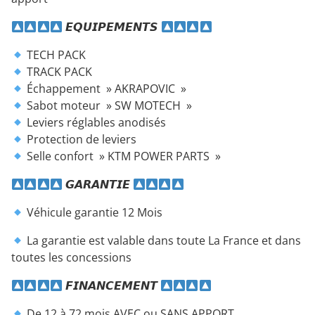
𝙀𝙌𝙐𝙄𝙋𝙀𝙈𝙀𝙉𝙏𝙎
TECH PACK
TRACK PACK
Échappement » AKRAPOVIC »
Sabot moteur » SW MOTECH »
Leviers réglables anodisés
Protection de leviers
Selle confort » KTM POWER PARTS »
𝙂𝘼𝙍𝘼𝙉𝙏𝙄𝙀
Véhicule garantie 12 Mois
La garantie est valable dans toute La France et dans
toutes les concessions
𝙁𝙄𝙉𝘼𝙉𝘾𝙀𝙈𝙀𝙉𝙏
De 12 à 72 mois AVEC ou SANS APPORT