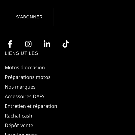
*
c
m
o
a
r
i
d
l
S'ABONNER
R
R
G
G
P
P
D
D
*
A
c
c
LIENS UTILES
o
r
d
Motos d'occasion
Préparations motos
Nos marques
Accessoires DAFY
Entretien et réparation
Rachat cash
Dépôt-vente
Location moto