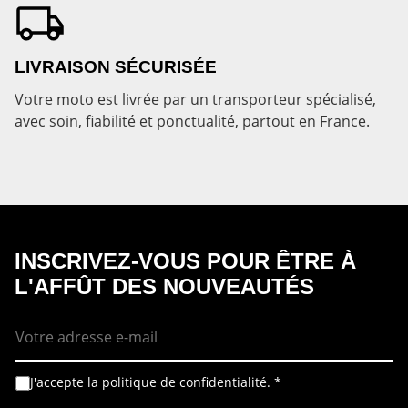
LIVRAISON SÉCURISÉE
Votre moto est livrée par un transporteur spécialisé,
avec soin, fiabilité et ponctualité, partout en France.
INSCRIVEZ-VOUS POUR ÊTRE À
L'AFFÛT DES NOUVEAUTÉS
E
-
m
a
i
A
E
J'accepte la politique de confidentialité.
*
l
c
-